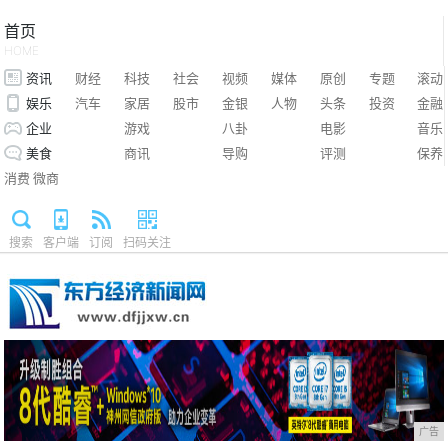
首页
HOME
资讯
财经
科技
社会
视频
媒体
原创
专题
滚动
娱乐
汽车
家居
股市
金银
人物
头条
投资
金融
企业
游戏
八卦
电影
音乐
美食
商讯
导购
评测
保养
消费
微商
搜索
客户端
订阅
扫码关注
广告