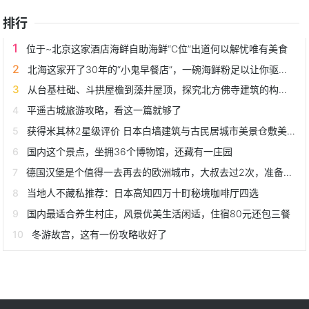
排行
位于~北京这家酒店海鲜自助海鲜“C位”出道何以解忧唯有美食
北海这家开了30年的“小鬼早餐店”，一碗海鲜粉足以让你驱车前往
从台基柱础、斗拱屋檐到藻井屋顶，探究北方佛寺建筑的构造规制
平遥古城旅游攻略，看这一篇就够了
获得米其林2星级评价 日本白墙建筑与古民居城市美景仓敷美观地区
国内这个景点，坐拥36个博物馆，还藏有一庄园
德国汉堡是个值得一去再去的欧洲城市，大叔去过2次，准备再去
当地人不藏私推荐：日本高知四万十町秘境咖啡厅四选
国内最适合养生村庄，风景优美生活闲适，住宿80元还包三餐
冬游故宫，这有一份攻略收好了