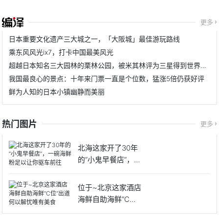
更多
日本重要文化遗产三大城之一，「大阪城」最佳游玩路线
乘东风风光ix7，打卡中国最美风光
超越日本知名三大园林的栗林公园，被米其林评为三星得到世界认可
我国最良心的景点：十年来门票一直是个位数，猛涨5倍仍获好评
鲜为人知的日本小镇幽静而美丽
热门图片
更多
北海这家开了30年
的“小鬼早餐店”，一
碗
位于~北京这家酒店
海鲜自助海鲜“C位”
出