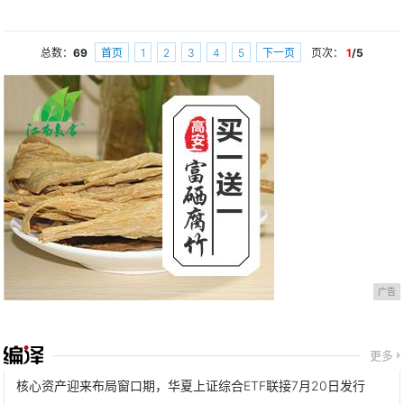
总数：
69
首页
1
2
3
4
5
下一页
页次：
1
/5
广告
更多
核心资产迎来布局窗口期，华夏上证综合ETF联接7月20日发行