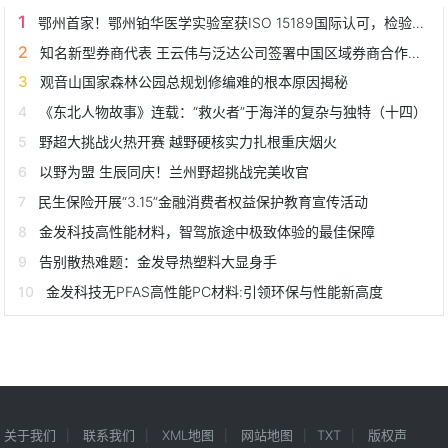
鄂州首家！鄂州铂华医学实验室获ISO 15189国际认可，检验质量接轨全球
知名新型券商代表 王云伟与泛达公司签署中国区域券商合作协议
观音山国家森林公园总规划修编难的根本原因揭秘
《东北人物故事》连载：“救火者”于海洋的复杂与独特（十四）
野超大挑战火热开赛 越野硬核实力扎根重庆烟火
以野为盟 生辰同庆！兰州野超挑战完美收官
民生保险开展“3.15”金融消费者权益保护教育宣传活动
金发科技高性能材料，智驾旅途中极致体验的最佳保障
告别散热难题：金发导热塑料大显身手
金发科技无PFAS高性能PC材料:引领环保与性能新高度
关于我们
联系我们
XML地图
网站地图
TXT
版权声