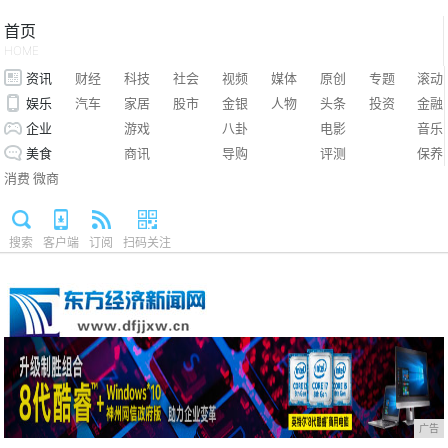
首页
HOME
资讯
财经
科技
社会
视频
媒体
原创
专题
滚动
娱乐
汽车
家居
股市
金银
人物
头条
投资
金融
企业
游戏
八卦
电影
音乐
美食
商讯
导购
评测
保养
消费
微商
搜索
客户端
订阅
扫码关注
广告