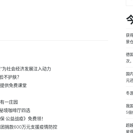
获
景
德
次
”为社会经济发展注入动力
国
脸不护肤？
元
员提供免费课堂
冬
藏有一庄园
我
秘境咖啡厅四选
5
保·公益战疫》免费领！
超
团捐款600万元支援疫情防控
星