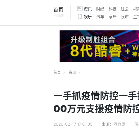
资讯
财经
科技
社会
视
首页
HOME
娱乐
汽车
家居
股市
金
首页
资讯
一手抓疫情防控一手
00万元支援疫情防
2020-02-17 17:01:05
来源：互联网
阅