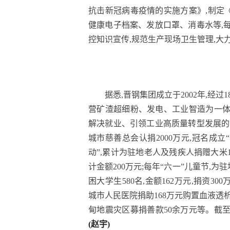
抗击新冠病毒疫情的实施方案》,制定
健康电子档案、发放口罩、消毒水等,
控知识宣传,规范生产现场卫生管理,大
据悉,晋钢集团成立于2002年,经
营矿渣超细粉、发电、工业智造为一体
解决就业、引领工业高质量转型发展的同
城市慈善总会认捐2000万元,冠名成
动”,累计为驻地老人及残疾人捐赠大米
计金额200万元;每年“六一”儿童节,为
困大学生580名,金额162万元,捐资30
城市人民医院捐助168万元购置血液透析
甸地震灾区募捐善款50余万元等。截至
(赵宇)