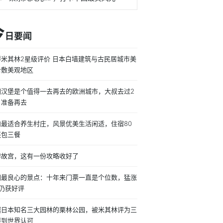
今
日要闻
得米其林2星级评价 日本白墙建筑与古民居城市美
仓敷美观地区
国汉堡是个值得一去再去的欧洲城市，大叔去过2
，准备再去
内最适合养生村庄，风景优美生活闲适，住宿80
还包三餐
游故宫，这有一份攻略收好了
国最良心的景点：十年来门票一直是个位数，猛涨
倍仍获好评
越日本知名三大园林的栗林公园，被米其林评为三
得到世界认可