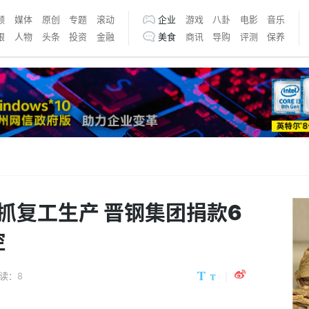
频
媒体
原创
专题
滚动
企业
游戏
八卦
电影
音乐
银
人物
头条
投资
金融
美食
商讯
导购
评测
保养
抓复工生产 晋钢集团捐款6
控
读：8