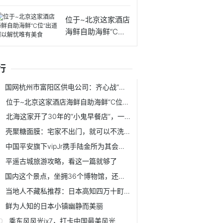
碗
位于~北京这家酒店
海鲜自助海鲜“C位”
出
行
国网杭州市富阳区供电公司：齐心战“疫”为社会经济发展注入动力
位于~北京这家酒店海鲜自助海鲜“C位”出道何以解忧唯有美食
北海这家开了30年的“小鬼早餐店”，一碗海鲜粉足以让你驱车前往
壳聚糖面膜：宅家不出门，就可以不洗脸不护肤？
中国平安旗下vipJr携手陆金所为其会员提供免费课堂
平遥古城旅游攻略，看这一篇就够了
国内这个景点，坐拥36个博物馆，还藏有一庄园
当地人不藏私推荐：日本高知四万十町秘境咖啡厅四选
鲜为人知的日本小镇幽静而美丽
乘东风风光ix7，打卡中国最美风光