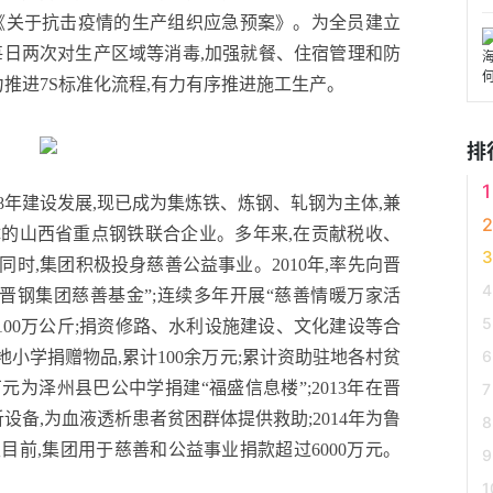
《关于抗击疫情的生产组织应急预案》。为全员建立
每日两次对生产区域等消毒,加强就餐、住宿管理和防
力推进7S标准化流程,有力有序推进施工生产。
排
过18年建设发展,现已成为集炼铁、炼钢、轧钢为主体,兼
的山西省重点钢铁联合企业。多年来,在贡献税收、
时,集团积极投身慈善公益事业。2010年,率先向晋
立“晋钢集团慈善基金”;连续多年开展“慈善情暖万家活
100万公斤;捐资修路、水利设施建设、文化建设等合
驻地小学捐赠物品,累计100余万元;累计资助驻地各村贫
0万元为泽州县巴公中学捐建“福盛信息楼”;2013年在晋
设备,为血液透析患者贫困群体提供救助;2014年为鲁
目前,集团用于慈善和公益事业捐款超过6000万元。