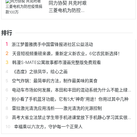
同力协契 共克时艰
三菱电机为防控疫
情捐
排行
浙江梦蕾雅携手中国雷锋报进社区公益活动
天音短视频重磅来袭，重新定义新农业，6亿农民新选择！
韩漫S-MATE公寓故事都市漫画完整版免费观看
《态度》之徐凤华，绘心之画
空气炸锅：最简单的方法，制作最美味的美食
电动车市场如何发展，本田和丰田的混动系统为什么不能上绿牌？
别小看了手机蓝牙功能，它有5大“神奇”用途！你用过其中几种
雷拉激光清洗应用浅析——激光清洗的光源控制
高考大省立法禁止学生带手机进课堂放下手机静心学习其实很简单！
幸福乘以六次方，守护每一个正荣人