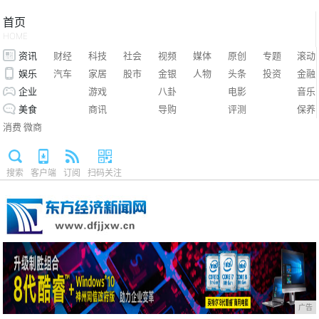
首页
HOME
资讯
财经
科技
社会
视频
媒体
原创
专题
滚动
娱乐
汽车
家居
股市
金银
人物
头条
投资
金融
企业
游戏
八卦
电影
音乐
美食
商讯
导购
评测
保养
消费
微商
搜索
客户端
订阅
扫码关注
广告