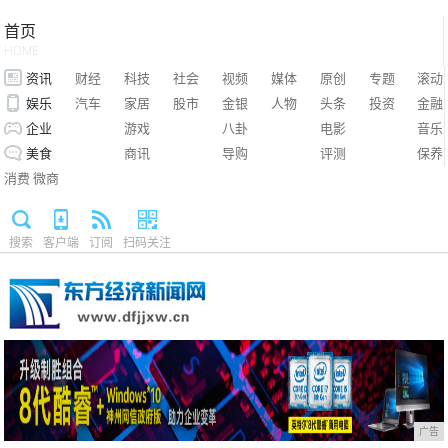
首页
HOME
资讯
财经
科技
社会
视频
媒体
原创
专题
滚动
娱乐
汽车
家居
股市
金银
人物
头条
投资
金融
企业
游戏
八卦
电影
音乐
美食
商讯
导购
评测
保养
消费
微商
搜索
客户端
订阅
扫码关注
广告