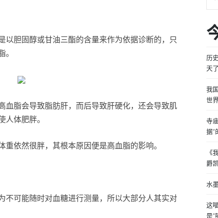
是以胆固醇或甘油三酯的含量来作为依据诊断的，只
脂。
历
天
我
世
高血脂会导致脂肪肝，而后导致肝硬化，还会导致肌
使人体肥胖。
寺
据”
体重依然很胖，其根本原因便是高血脂的影响。
《
爵
水墨
为不可能随时对血糖进行测量，所以大部分人其实对
这
是“