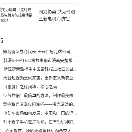
止广告
同力协契 共克时艰
三菱电机为防控疫
情捐
行
知名新型券商代表 王云伟与泛达公司签署中国区域券商合作协议
韩漫S-MATE公寓故事都市漫画完整版免费观看
浙江梦蕾雅携手中国雷锋报进社区公益活动
天音短视频重磅来袭，重新定义新农业，6亿农民新选择！
《态度》之徐凤华，绘心之画
空气炸锅：最简单的方法，制作最美味的美食
雷拉激光清洗应用浅析——激光清洗的光源控制
电动车市场如何发展，本田和丰田的混动系统为什么不能上绿牌？
别小看了手机蓝牙功能，它有5大“神奇”用途！你用过其中几种
心系教育，捷豹永磁螺杆机向西交大再投创新基金