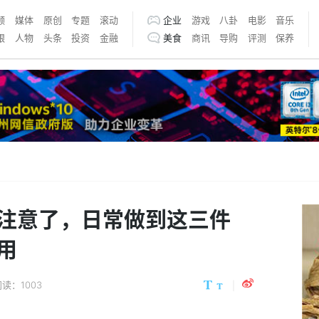
频
媒体
原创
专题
滚动
企业
游戏
八卦
电影
音乐
银
人物
头条
投资
金融
美食
商讯
导购
评测
保养
注意了，日常做到这三件
用
读：1003