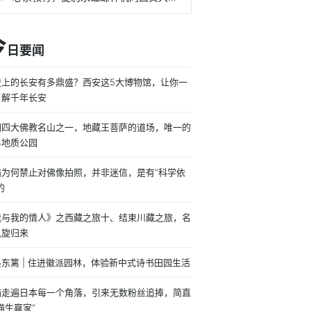
今
日要闻
史上的长安有多鼎盛？西安这5大博物馆，让你一
了解千年长安
国四大佛教名山之一，地藏王菩萨的道场，唯一的
界地质公园
庙为何禁止对佛像拍照，并非迷信，是有“科学依
的
我与我的情人》之西藏之旅十、结束川藏之旅，名
凯旋归来
东篱 | 住进徽派园林，体验新中式诗书田园生活
喵走遍日本每一个角落，引来无数粉丝追捧，简直
喵生赢家”