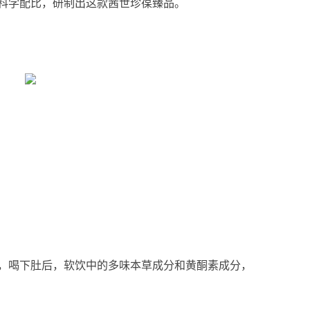
科学配比，研制出这款茜世珍葆臻品。
，喝下肚后，软饮中的多味本草成分和黄酮素成分，