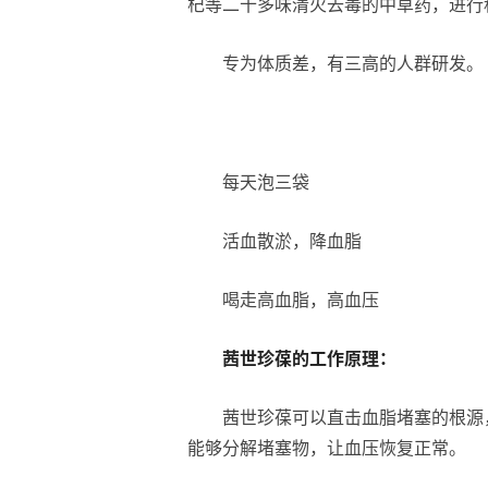
杞等二十多味清火去毒的中草药，进行
专为体质差，有三高的人群研发。
每天泡三袋
活血散淤，降血脂
喝走高血脂，高血压
茜世珍葆的工作原理：
茜世珍葆可以直击血脂堵塞的根源
能够分解堵塞物，让血压恢复正常。