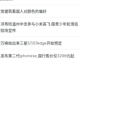
故宫建筑看国人对颜色的偏好
平洋寿险温州中支参与小米高飞·国青少年轮滑巡
赛现场宣传
万唤始出来三星S7/S7edge开始预定
发布第二代iphonese,国行售价仅3299元起