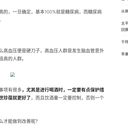
从
高的，一旦确定，基本100%就是糖尿病，而糖尿病
。
太
回
千呼
么高血压便是硬刀子，高血压人群是发生脑血管意外
苹果
极高的人群。
事项有很多
，尤其是进行喝酒时，一定要有点保护措
世珍葆就更好了
，而且饮酒量一定要控制，否则一个
么才能做到改善呢？