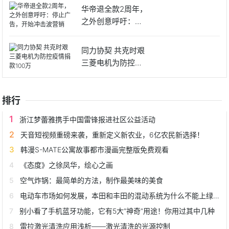
华帝退全款2周年，
之外创意呼吁：停
止广告
同力协契 共克时艰
三菱电机为防控疫
情捐
排行
浙江梦蕾雅携手中国雷锋报进社区公益活动
天音短视频重磅来袭，重新定义新农业，6亿农民新选择！
韩漫S-MATE公寓故事都市漫画完整版免费观看
《态度》之徐凤华，绘心之画
空气炸锅：最简单的方法，制作最美味的美食
电动车市场如何发展，本田和丰田的混动系统为什么不能上绿牌？
别小看了手机蓝牙功能，它有5大“神奇”用途！你用过其中几种
雷拉激光清洗应用浅析——激光清洗的光源控制