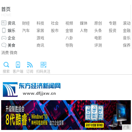
首页
HOME
资讯
财经
科技
社会
视频
媒体
原创
专题
滚动
娱乐
汽车
家居
股市
金银
人物
头条
投资
金融
企业
游戏
八卦
电影
音乐
美食
商讯
导购
评测
保养
消费
微商
搜索
客户端
订阅
扫码关注
广告