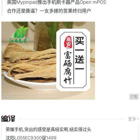
英国Mypinpad推出手机刷卡器产品Open mPOS
合作还是撕逼？一女多嫁的苦果终归用户
广告
更多
荣耀手机,突出的感受是真结实啊,结实得过头
沈阳LG55EC9300促1499