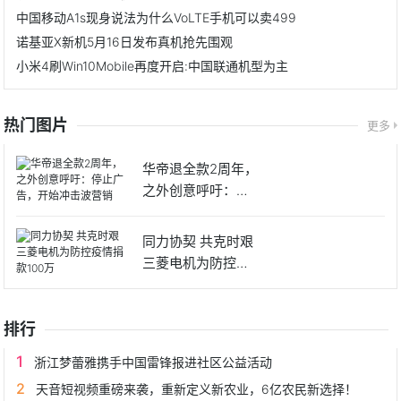
中国移动A1s现身说法为什么VoLTE手机可以卖499
诺基亚X新机5月16日发布真机抢先围观
小米4刷Win10Mobile再度开启:中国联通机型为主
热门图片
更多
华帝退全款2周年，
之外创意呼吁：停
止广告
同力协契 共克时艰
三菱电机为防控疫
情捐
排行
浙江梦蕾雅携手中国雷锋报进社区公益活动
天音短视频重磅来袭，重新定义新农业，6亿农民新选择！