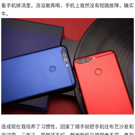
看手机掉汤里，汤没敢再喝，手机上竟然沒有短路故障，确实
牛。
造成现在我培养了习惯性，回家了顺手就把手机往布艺沙发和
床边甩，三年了，荣誉还不烂，想改新机又感觉舍不得。真的