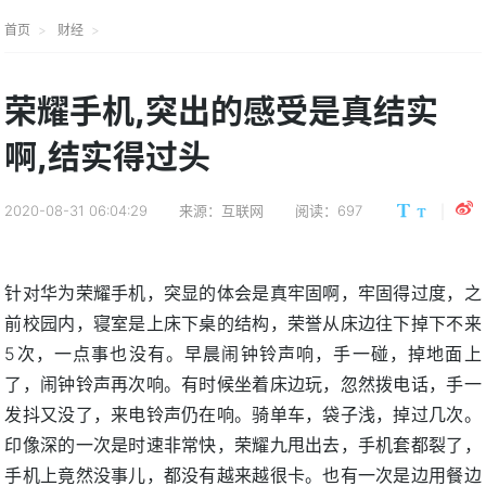
首页
财经
荣耀手机,突出的感受是真结实
啊,结实得过头
2020-08-31 06:04:29
来源：互联网
阅读：697
针对华为荣耀手机，突显的体会是真牢固啊，牢固得过度，之
前校园内，寝室是上床下桌的结构，荣誉从床边往下掉下不来
5次，一点事也没有。早晨闹钟铃声响，手一碰，掉地面上
了，闹钟铃声再次响。有时候坐着床边玩，忽然拨电话，手一
发抖又没了，来电铃声仍在响。骑单车，袋子浅，掉过几次。
印像深的一次是时速非常快，荣耀九甩出去，手机套都裂了，
手机上竟然没事儿，都没有越来越很卡。也有一次是边用餐边