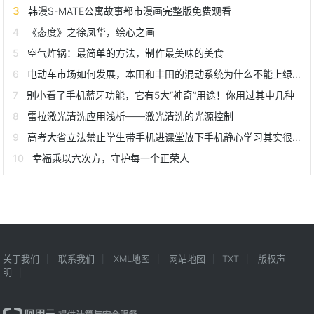
韩漫S-MATE公寓故事都市漫画完整版免费观看
《态度》之徐凤华，绘心之画
空气炸锅：最简单的方法，制作最美味的美食
电动车市场如何发展，本田和丰田的混动系统为什么不能上绿牌？
别小看了手机蓝牙功能，它有5大“神奇”用途！你用过其中几种
雷拉激光清洗应用浅析——激光清洗的光源控制
高考大省立法禁止学生带手机进课堂放下手机静心学习其实很简单！
幸福乘以六次方，守护每一个正荣人
关于我们
联系我们
XML地图
网站地图
TXT
版权声
明