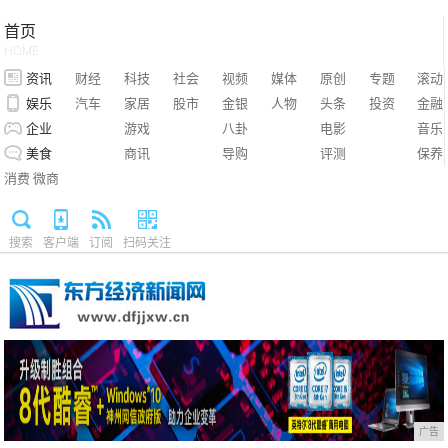
首页
HOME
资讯
财经
科技
社会
视频
媒体
原创
专题
滚动
娱乐
汽车
家居
股市
金银
人物
头条
投资
金融
企业
游戏
八卦
电影
音乐
美食
商讯
导购
评测
保养
消费
微商
搜索
客户端
订阅
扫码关注
广告