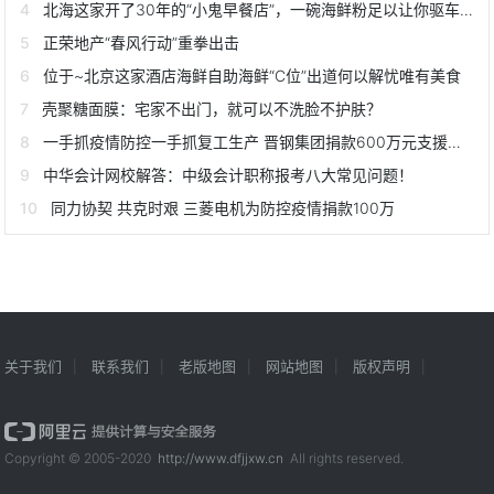
北海这家开了30年的“小鬼早餐店”，一碗海鲜粉足以让你驱车前往
正荣地产“春风行动”重拳出击
位于~北京这家酒店海鲜自助海鲜“C位”出道何以解忧唯有美食
壳聚糖面膜：宅家不出门，就可以不洗脸不护肤？
一手抓疫情防控一手抓复工生产 晋钢集团捐款600万元支援疫情防控
中华会计网校解答：中级会计职称报考八大常见问题！
同力协契 共克时艰 三菱电机为防控疫情捐款100万
关于我们
联系我们
老版地图
网站地图
版权声明
Copyright © 2005-2020
http://www.dfjjxw.cn
All rights reserved.