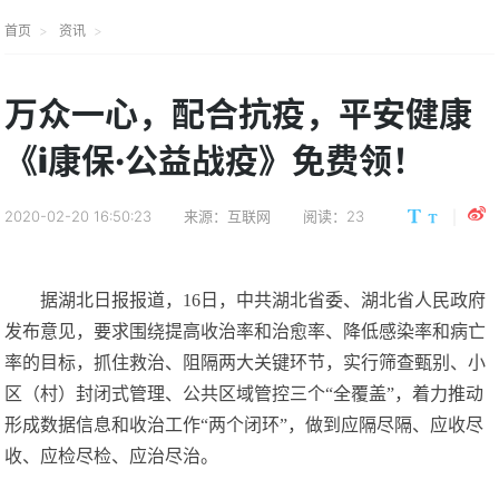
首页
资讯
万众一心，配合抗疫，平安健康
《i康保·公益战疫》免费领！
2020-02-20 16:50:23
来源：互联网
阅读：23
据湖北日报报道，16日，中共湖北省委、湖北省人民政府
发布意见，要求围绕提高收治率和治愈率、降低感染率和病亡
率的目标，抓住救治、阻隔两大关键环节，实行筛查甄别、小
区（村）封闭式管理、公共区域管控三个“全覆盖”，着力推动
形成数据信息和收治工作“两个闭环”，做到应隔尽隔、应收尽
收、应检尽检、应治尽治。