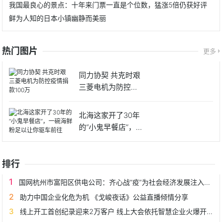
我国最良心的景点：十年来门票一直是个位数，猛涨5倍仍获好评
鲜为人知的日本小镇幽静而美丽
热门图片
更多
同力协契 共克时艰
三菱电机为防控疫
情捐
北海这家开了30年
的“小鬼早餐店”，一
碗
排行
国网杭州市富阳区供电公司：齐心战“疫”为社会经济发展注入动力
助力中国企业化危为机 《戈峻夜话》公益直播倾情分享
线上开工首创纪录迎来2万客户 线上大会依托智慧企业火爆开局