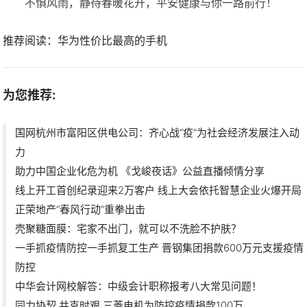
不惧风雨，静待春暖花开，平安健康与你一路前行！
推荐阅读：
华为性价比最高的手机
为您推荐:
国网杭州市富阳区供电公司：齐心战“疫”为社会经济发展注入动
力
助力中国企业化危为机 《戈峻夜话》公益直播倾情分享
线上开工首创纪录迎来2万客户 线上大会依托智慧企业火爆开局
正荣地产“春风行动”重拳出击
壳聚糖面膜：宅家不出门，就可以不洗脸不护肤？
一手抓疫情防控一手抓复工生产 晋钢集团捐款600万元支援疫情
防控
中华会计网校解答：中级会计职称报考八大常见问题！
同力协契 共克时艰 三菱电机为防控疫情捐款100万