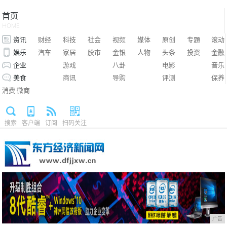
首页
HOME
资讯
财经
科技
社会
视频
媒体
原创
专题
滚动
娱乐
汽车
家居
股市
金银
人物
头条
投资
金融
企业
游戏
八卦
电影
音乐
美食
商讯
导购
评测
保养
消费
微商
搜索
客户端
订阅
扫码关注
广告