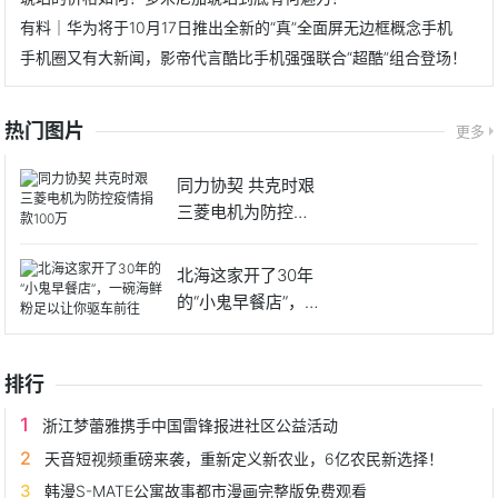
有料｜华为将于10月17日推出全新的“真”全面屏无边框概念手机
手机圈又有大新闻，影帝代言酷比手机强强联合“超酷”组合登场！
热门图片
更多
同力协契 共克时艰
三菱电机为防控疫
情捐
北海这家开了30年
的“小鬼早餐店”，一
碗
排行
浙江梦蕾雅携手中国雷锋报进社区公益活动
天音短视频重磅来袭，重新定义新农业，6亿农民新选择！
韩漫S-MATE公寓故事都市漫画完整版免费观看