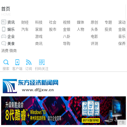
首页
HOME
资讯
财经
科技
社会
视频
媒体
原创
专题
滚动
娱乐
汽车
家居
股市
金银
人物
头条
投资
金融
企业
游戏
八卦
电影
音乐
美食
商讯
导购
评测
保养
消费
微商
搜索
客户端
订阅
扫码关注
广告