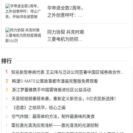
华帝退全款2周年，
之外创意呼吁：停
止广告
同力协契 共克时艰
三菱电机为防控疫
情捐
排行
知名新型券商代表 王云伟与泛达公司签署中国区域券商合作协议
韩漫S-MATE公寓故事都市漫画完整版免费观看
浙江梦蕾雅携手中国雷锋报进社区公益活动
天音短视频重磅来袭，重新定义新农业，6亿农民新选择！
《态度》之徐凤华，绘心之画
空气炸锅：最简单的方法，制作最美味的美食
雷拉激光清洗应用浅析——激光清洗的光源控制