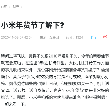
首页
财经
小米年货节了解下?
2020-11-09 07:42:54
来源：互联网
阅读：1324
時间过得飞快，觉得不久跟2018年道别不久，今年的新春佳节
就需要来啦，在这里“年根儿”時间里，大伙儿除开给工作方面
的事儿收结束以外，是否都刚开始提前准备年货礼盒了？酒烟
糖茶、葵瓜子特色小吃这类的肯定是不可或缺，春节对联小灯
笼、烟花炮竹哪些的也提上日程，但假如要想买一个手机上送
父母、送老师、送自身得话，也许“小米年货节”便是非常好的
挑选了。那麼，小米手机都给大伙儿提前准备了哪些褔利呢？
一起来看一下。