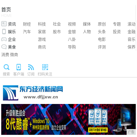
首页
HOME
资讯
财经
科技
社会
视频
媒体
原创
专题
滚动
娱乐
汽车
家居
股市
金银
人物
头条
投资
金融
企业
游戏
八卦
电影
音乐
美食
商讯
导购
评测
保养
消费
微商
搜索
客户端
订阅
扫码关注
广告