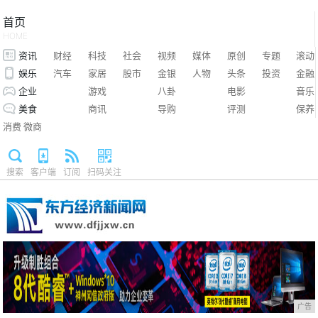
首页
HOME
资讯
财经
科技
社会
视频
媒体
原创
专题
滚动
娱乐
汽车
家居
股市
金银
人物
头条
投资
金融
企业
游戏
八卦
电影
音乐
美食
商讯
导购
评测
保养
消费
微商
搜索
客户端
订阅
扫码关注
广告