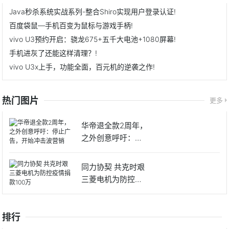
Java秒杀系统实战系列-整合Shiro实现用户登录认证!
百度袋鼠—手机百变为鼠标与游戏手柄!
vivo U3预约开启：骁龙675+五千大电池+1080屏幕!
手机进灰了还能这样清理？!
vivo U3x上手，功能全面，百元机的逆袭之作!
热门图片
更多
华帝退全款2周年，
之外创意呼吁：停
止广告
同力协契 共克时艰
三菱电机为防控疫
情捐
排行