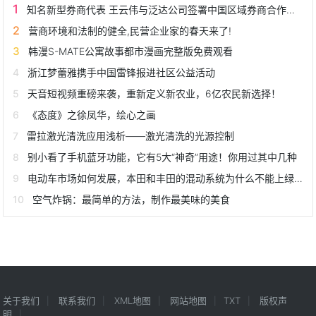
知名新型券商代表 王云伟与泛达公司签署中国区域券商合作协议
营商环境和法制的健全,民营企业家的春天来了!
韩漫S-MATE公寓故事都市漫画完整版免费观看
浙江梦蕾雅携手中国雷锋报进社区公益活动
天音短视频重磅来袭，重新定义新农业，6亿农民新选择！
《态度》之徐凤华，绘心之画
雷拉激光清洗应用浅析——激光清洗的光源控制
别小看了手机蓝牙功能，它有5大“神奇”用途！你用过其中几种
电动车市场如何发展，本田和丰田的混动系统为什么不能上绿牌？
空气炸锅：最简单的方法，制作最美味的美食
关于我们
联系我们
XML地图
网站地图
TXT
版权声
明