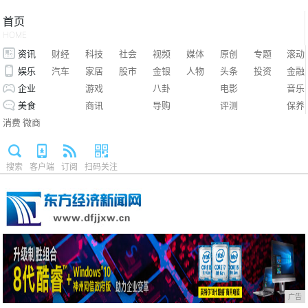
首页
HOME
资讯
财经
科技
社会
视频
媒体
原创
专题
滚动
娱乐
汽车
家居
股市
金银
人物
头条
投资
金融
企业
游戏
八卦
电影
音乐
美食
商讯
导购
评测
保养
消费
微商
搜索
客户端
订阅
扫码关注
广告