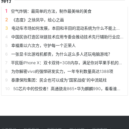
排行
空气炸锅：最简单的方法，制作最美味的美食
《态度》之徐凤华，绘心之画
电动车市场如何发展，本田和丰田的混动系统为什么不能上绿牌？
中国民协打造区块链技术应用专委会推动技术先行辅助行业应用落地
幸福乘以六次方，守护每一个正荣人
一张显卡比游戏机都贵，为什么这么多人还玩电脑游戏？
平民版iPhone X：双卡双待+3GB内存，满足你对苹果手机的所有幻想
为你解密vivo的强悍研发实力，一年专利数量高达1388项
泰康保险集团：民企也可以成为“国家战疫”的中流砥柱
5G芯片中的佼佼者！高通骁龙865+华为麒麟990，看看谁最强？