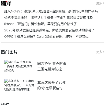
更多
红米Note9：骁龙6系5G处理器+浴霸四摄，是你们心中的样子吗？
价格不贵品质好，哪些华为手机值得考虑？我的建议是这几款
iPhone「降速门」诉讼和解，苹果要向用户赔钱了
2020年移动宽带已经遥遥领先，你被忽悠去安装移动的宽带了吗？
OPPO手机怎么截屏？ColorOS必看截图小技巧，不能错过
热门图片
更多
同力协契 共克时艰
三菱电机为防控疫
情捐
北海这家开了30年
的“小鬼早餐店”，一
碗