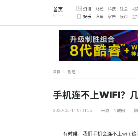
资讯
财经
科技
社会
视
首页
HOME
娱乐
汽车
家居
股市
金
首页
财经
手机连不上WIFI？
2020-05-14 07:11:55
来源：互联网
阅
有时候，我们手机会连不上wifi