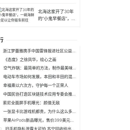
情捐
北海这家开了30年
的“小鬼早餐店”，一
碗
行
浙江梦蕾雅携手中国雷锋报进社区公益活动
《态度》之徐凤华，绘心之画
空气炸锅：最简单的方法，制作最美味的美食
电动车市场如何发展，本田和丰田的混动系统为什么不能上绿牌？
幸福乘以六次方，守护每一个正荣人
中国民协打造区块链技术应用专委会推动技术先行辅助行业应用落地
索尼全面屏手机曝光：颜值无敌
一张显卡比游戏机都贵，为什么这么多人还玩电脑游戏？
苹果AirPods新品曝光，售价399美元，有望3月份推出
旧手机隐私泄露太可怕 苏宁回收给出的三个安全理由