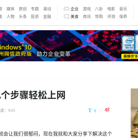
频
媒体
原创
专题
滚动
企业
游戏
八卦
电影
音乐
银
人物
头条
投资
金融
美食
商讯
导购
评测
保养
几个步骤轻松上网
读：945
,这就会让我们很郁闷，现在我就和大家分享下解决这个