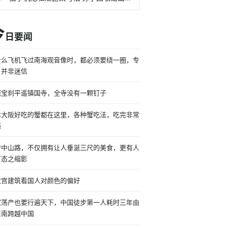
今
日要闻
什么飞机飞过南海观音像时，都必须要绕一圈，专
：并非迷信
城宝刹平遥镇国寺，全寺没有一颗钉子
本大阪好吃的蟹都在这里，各种蟹吃法，吃完非常
瘾
宁中山路，不仅拥有让人垂涎三尺的美食，更有人
百态之缩影
故宫建筑看国人对颜色的偏好
家荡产也要行遍天下，中国徒步第一人耗时三年由
至南跨越中国