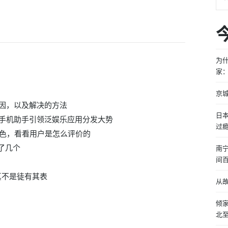
为
家
京
因，以及解决的方法
日
手机助手引领泛娱乐应用分发大势
过
出色，看看用户是怎么评价的
了几个
南
间
真不是徒有其表
从
倾
北