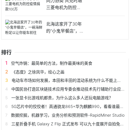
同力协契 共克时艰
三菱电机为防控疫
情捐
北海这家开了30年
的“小鬼早餐店”，一
碗
排行
空气炸锅：最简单的方法，制作最美味的美食
《态度》之徐凤华，绘心之画
电动车市场如何发展，本田和丰田的混动系统为什么不能上绿牌？
中国民协打造区块链技术应用专委会推动技术先行辅助行业应用落地
一张显卡比游戏机都贵，为什么这么多人还玩电脑游戏？
5G芯片中的佼佼者！高通骁龙865+华为麒麟990，看看谁最强？
数据挖掘，机器学习，业务分析和预测软件-RapidMiner Studio
三星折叠手机 Galaxy Z Flip 正式发布 可以九十度展开自拍免脚架