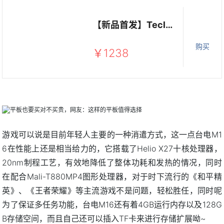
【新品首发】Teclast/台电M16十核三合一11.6英寸全网通4G手机平板4G+128G安卓吃鸡 官方标配+皮套
购买
￥1238
游戏可以说是目前年轻人主要的一种消遣方式，这一点台电M1
6在性能上还是相当给力的，它搭载了Helio X27十核处理器，
20nm制程工艺，有效地降低了整体功耗和发热的情况，同时
在配合Mali-T880MP4图形处理器，对于时下流行的《和平精
英》、《王者荣耀》等主流游戏不是问题，轻松胜任，同时呢
为了保证多任务功能，台电M16还有着4GB运行内存以及128G
B存储空间，而且自己还可以插入TF卡来进行存储扩展呦~