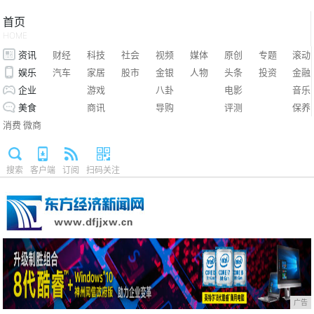
首页
HOME
资讯
财经
科技
社会
视频
媒体
原创
专题
滚动
娱乐
汽车
家居
股市
金银
人物
头条
投资
金融
企业
游戏
八卦
电影
音乐
美食
商讯
导购
评测
保养
消费
微商
搜索
客户端
订阅
扫码关注
广告