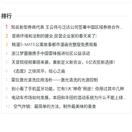
情捐
排行
知名新型券商代表 王云伟与泛达公司签署中国区域券商合作协议
营商环境和法制的健全,民营企业家的春天来了!
韩漫S-MATE公寓故事都市漫画完整版免费观看
浙江梦蕾雅携手中国雷锋报进社区公益活动
天音短视频重磅来袭，重新定义新农业，6亿农民新选择！
《态度》之徐凤华，绘心之画
雷拉激光清洗应用浅析——激光清洗的光源控制
别小看了手机蓝牙功能，它有5大“神奇”用途！你用过其中几种
电动车市场如何发展，本田和丰田的混动系统为什么不能上绿牌？
空气炸锅：最简单的方法，制作最美味的美食