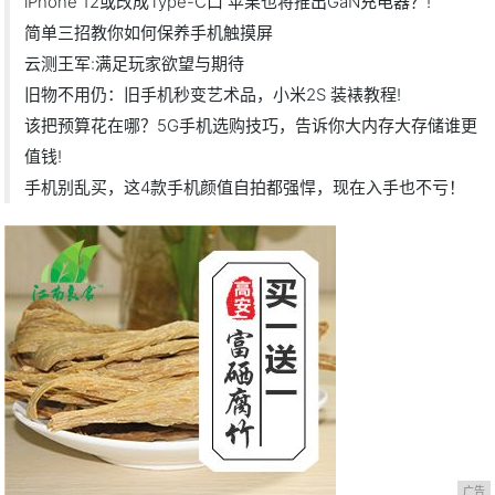
iPhone 12或改成Type-C口 苹果也将推出GaN充电器？!
简单三招教你如何保养手机触摸屏
云测王军:满足玩家欲望与期待
旧物不用仍：旧手机秒变艺术品，小米2S 装裱教程!
该把预算花在哪？5G手机选购技巧，告诉你大内存大存储谁更
值钱!
手机别乱买，这4款手机颜值自拍都强悍，现在入手也不亏！
广告