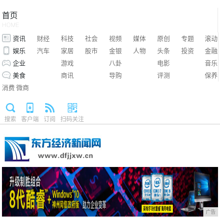
首页
HOME
资讯
财经
科技
社会
视频
媒体
原创
专题
滚动
娱乐
汽车
家居
股市
金银
人物
头条
投资
金融
企业
游戏
八卦
电影
音乐
美食
商讯
导购
评测
保养
消费
微商
搜索
客户端
订阅
扫码关注
广告