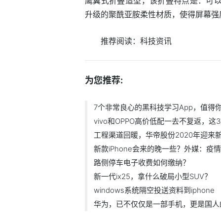
鹰翼式折叠造型，该折叠特点是：可以0
升级的聚酰亚胺柔性材质，使得屏幕强
推荐阅读：
科技资讯
为您推荐:
7个非常良心的黑科技学习App，值得
vivo和OPPO高价低配一去不复返，
工程渠道回暖，华帝股份2020年迎来
新款iPhone会来的晚一些？外媒：疫
路侧停车电子收费如何缴纳？
新一代ix25，拿什么破局小型SUV？
windows系统隔空投送资料到iphone
华为，已不仅仅是一部手机，更是国人