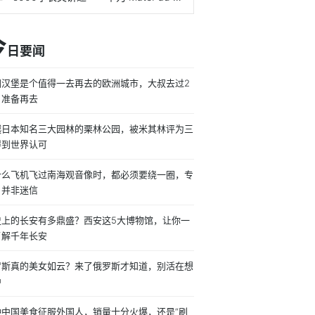
今
日要闻
国汉堡是个值得一去再去的欧洲城市，大叔去过2
，准备再去
越日本知名三大园林的栗林公园，被米其林评为三
得到世界认可
什么飞机飞过南海观音像时，都必须要绕一圈，专
：并非迷信
史上的长安有多鼎盛？西安这5大博物馆，让你一
了解千年长安
罗斯真的美女如云？来了俄罗斯才知道，别活在想
中
种中国美食征服外国人，销量十分火爆，还是“刷