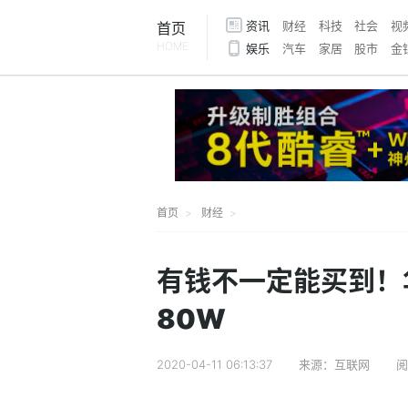
资讯
财经
科技
社会
视
首页
HOME
娱乐
汽车
家居
股市
金
首页
财经
有钱不一定能买到！华
80W
2020-04-11 06:13:37
来源：互联网
阅