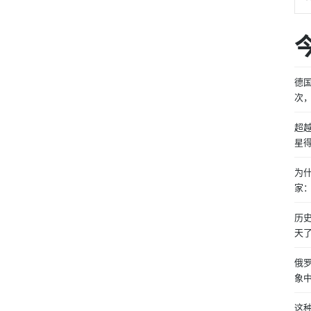
德
次
超
星
为
家
历
天
俄
象
这