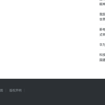
碗神
我
世
新电
式
华为
科
国
图
版权声明