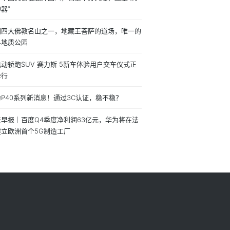
器”
国四大佛教名山之一，地藏王菩萨的道场，唯一的
界地质公园
动轿跑SUV 赛力斯 5新车体验用户交车仪式正
举行
P40系列新消息！通过3C认证，稳不稳？
技早报｜百度Q4季度净利润63亿元，华为将在法
建立欧洲首个5G制造工厂