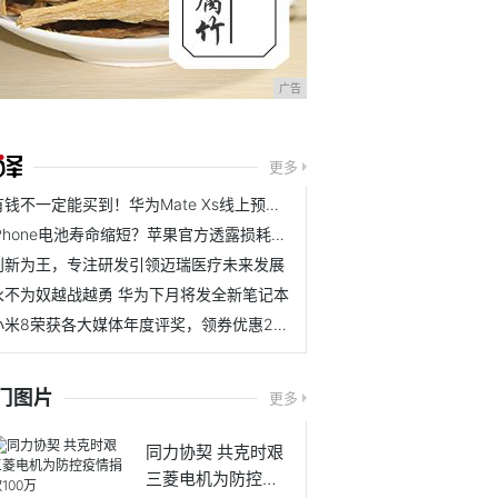
广告
更多
有钱不一定能买到！华为Mate Xs线上预约量超80W
iPhone电池寿命缩短？苹果官方透露损耗电池寿命的常见操作
创新为王，专注研发引领迈瑞医疗未来发展
永不为奴越战越勇 华为下月将发全新笔记本
小米8荣获各大媒体年度评奖，领券优惠200元
门图片
更多
同力协契 共克时艰
三菱电机为防控疫