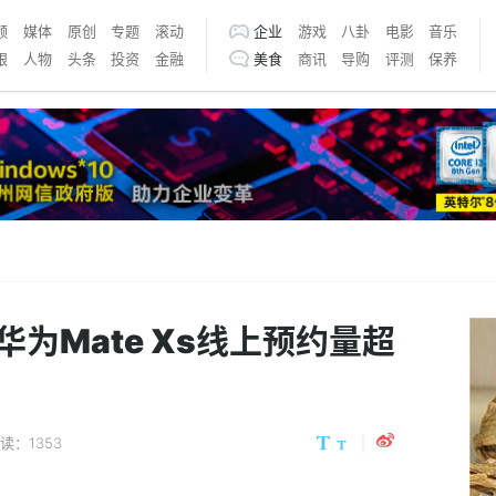
频
媒体
原创
专题
滚动
企业
游戏
八卦
电影
音乐
银
人物
头条
投资
金融
美食
商讯
导购
评测
保养
为Mate Xs线上预约量超
读：1353