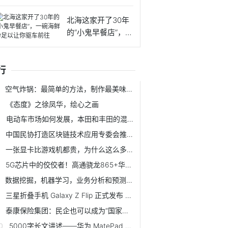
情捐
北海这家开了30年
的“小鬼早餐店”，一
碗
行
空气炸锅：最简单的方法，制作最美味的美食
《态度》之徐凤华，绘心之画
电动车市场如何发展，本田和丰田的混动系统为什么不能上绿牌？
中国民协打造区块链技术应用专委会推动技术先行辅助行业应用落地
一张显卡比游戏机都贵，为什么这么多人还玩电脑游戏？
5G芯片中的佼佼者！高通骁龙865+华为麒麟990，看看谁最强？
数据挖掘，机器学习，业务分析和预测软件-RapidMiner Studio
三星折叠手机 Galaxy Z Flip 正式发布 可以九十度展开自拍免脚架
泰康保险集团：民企也可以成为“国家战疫”的中流砥柱
5000字长文讲述——华为 MatePad Pro 平板电脑的生产力进化之路