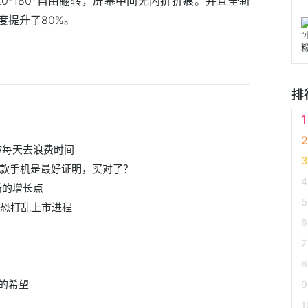
-180°自由翻转，屏幕中间无内折折痕。并且全新
度提升了80%。
排
你每天去浪费时间
这3款手机是最好证明，买对了？
新的增长点
情恐打乱上市进程
的希望